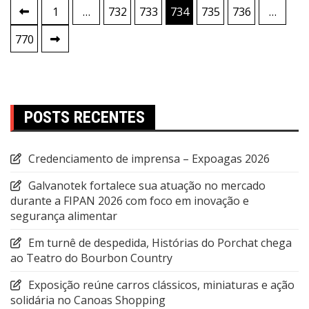
Paginação
1
…
732
733
734
735
736
…
de
770
posts
POSTS RECENTES
Credenciamento de imprensa – Expoagas 2026
Galvanotek fortalece sua atuação no mercado
durante a FIPAN 2026 com foco em inovação e
segurança alimentar
Em turnê de despedida, Histórias do Porchat chega
ao Teatro do Bourbon Country
Exposição reúne carros clássicos, miniaturas e ação
solidária no Canoas Shopping