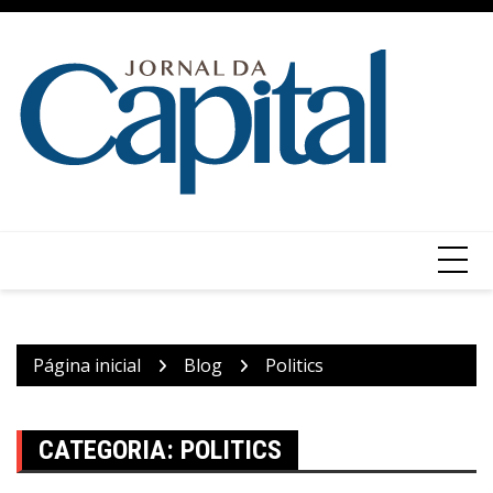
Ir
para
o
conteúdo
Página inicial
Blog
Politics
CATEGORIA:
POLITICS