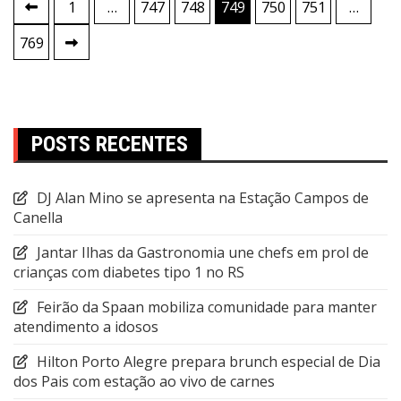
Paginação
1
…
747
748
749
750
751
…
de
769
posts
POSTS RECENTES
DJ Alan Mino se apresenta na Estação Campos de
Canella
Jantar Ilhas da Gastronomia une chefs em prol de
crianças com diabetes tipo 1 no RS
Feirão da Spaan mobiliza comunidade para manter
atendimento a idosos
Hilton Porto Alegre prepara brunch especial de Dia
dos Pais com estação ao vivo de carnes