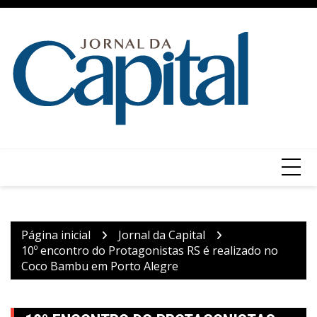
Ir
para
o
conteúdo
Página inicial
Jornal da Capital
10º encontro do Protagonistas RS é realizado no
Coco Bambu em Porto Alegre