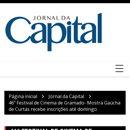
Ir
para
o
conteúdo
Página inicial
Jornal da Capital
46º Festival de Cinema de Gramado- Mostra Gaúcha
de Curtas recebe inscrições até domingo