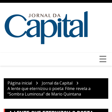
Ir
para
o
conteúdo
Página inicial
Jornal da Capital
A lente que eternizou o poeta: Filme revela a
“Sombra Luminosa” de Mario Quintana