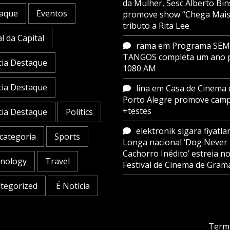
da Mulher, Sesc Alberto Bin
aque
Eventos
promove show “Chega Mais
tributo a Rita Lee
l da Capital
rama
em
Programa SE
TANGOS completa um ano 
cia Destaque
1080 AM
cia Destaque
lina
em
Casa de Cinema 
Porto Alegre promove cam
+testes
cia Destaque
Politics
elektronik sigara fiyatlar
categoria
Sports
Longa nacional ‘Dog Never 
Cachorro Inédito’ estreia n
nology
Travel
Festival de Cinema de Gram
tegorized
É Notícia
Term