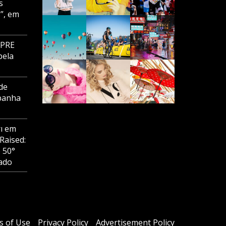
s
”, em
MPRE
pela
de
panha
ı
em
Raised:
o 50°
ado
s of Use
Privacy Policy
Advertisement Policy