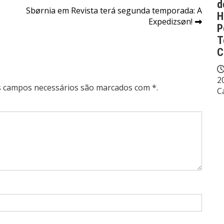
d
Sbørnia em Revista terá segunda temporada: A
H
Expedizsøn!
P
T
C
2
Os campos necessários são marcados com *.
C