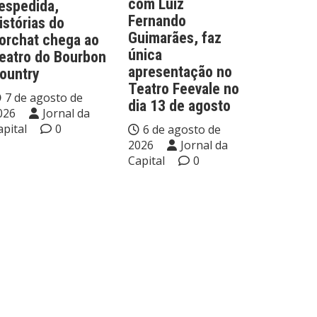
com Luiz
espedida,
Fernando
istórias do
Guimarães, faz
orchat chega ao
única
eatro do Bourbon
apresentação no
ountry
Teatro Feevale no
7 de agosto de
dia 13 de agosto
026
Jornal da
apital
0
6 de agosto de
2026
Jornal da
Capital
0