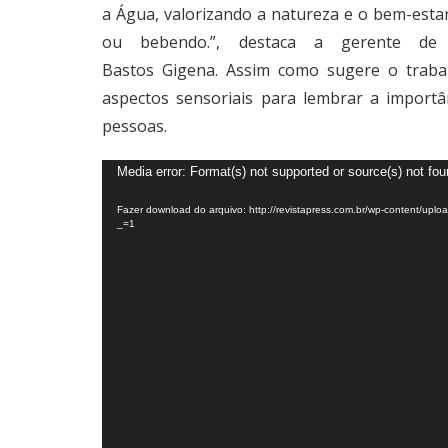
a Água, valorizando a natureza e o bem-esta
ou bebendo.”, destaca a gerente de 
Bastos Gigena. Assim como sugere o traba
aspectos sensoriais para lembrar a import
pessoas.
Tocador
Media error: Format(s) not supported or source(s) not fo
de
vídeo
Fazer download do arquivo: http://revistapress.com.br/wp-content/up
_=1