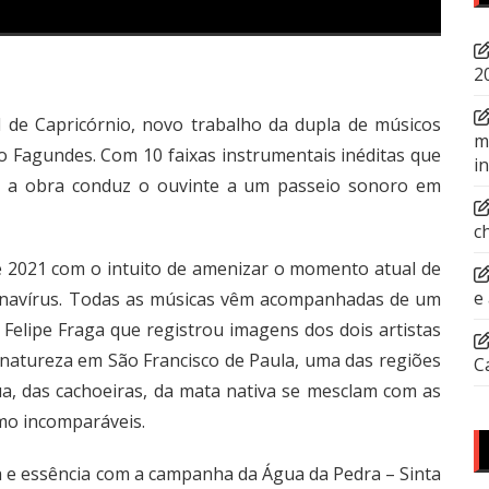
2
l de Capricórnio, novo trabalho da dupla de músicos
m
 Fagundes. Com 10 faixas instrumentais inéditas que
i
s, a obra conduz o ouvinte a um passeio sonoro em
c
e 2021 com o intuito de amenizar o momento atual de
e
ronavírus. Todas as músicas vêm acompanhadas de um
 Felipe Fraga que registrou imagens dos dois artistas
 natureza em São Francisco de Paula, uma das regiões
C
a, das cachoeiras, da mata nativa se mesclam com as
mo incomparáveis.
a e essência com a campanha da Água da Pedra – Sinta