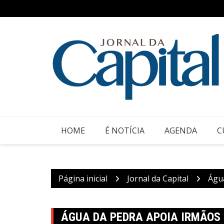
Ir
para
o
conteúdo
HOME
É NOTÍCIA
AGENDA
C
Página inicial
Jornal da Capital
Águ
ÁGUA DA PEDRA APOIA IRMÃOS