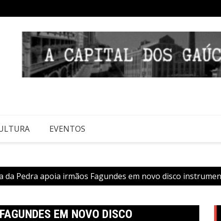
ULTURA
EVENTOS
a da Pedra apoia irmãos Fagundes em novo disco instrumen
 FAGUNDES EM NOVO DISCO