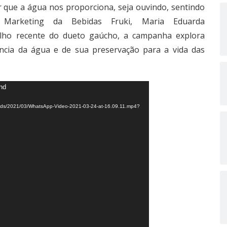
r que a água nos proporciona, seja ouvindo, sentindo
Marketing da Bebidas Fruki, Maria Eduarda
lho recente do dueto gaúcho, a campanha explora
ância da água e de sua preservação para a vida das
und
loads/2021/03/WhatsApp-Video-2021-03-24-at-16.09.11.mp4?