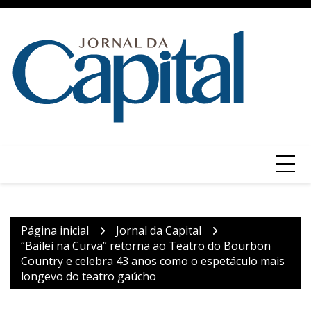
Ir
para
o
conteúdo
Página inicial
Jornal da Capital
“Bailei na Curva” retorna ao Teatro do Bourbon
Country e celebra 43 anos como o espetáculo mais
longevo do teatro gaúcho