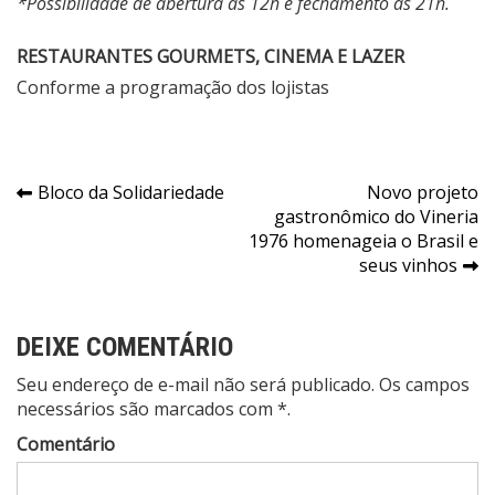
*
Possibilidade de abertura às 12h e fechamento às 21h.
RESTAURANTES GOURMETS, CINEMA E LAZER
Conforme a programação dos lojistas
Navegação
Bloco da Solidariedade
Novo projeto
gastronômico do Vineria
de
1976 homenageia o Brasil e
Post
seus vinhos
DEIXE COMENTÁRIO
Seu endereço de e-mail não será publicado. Os campos
necessários são marcados com *.
Comentário