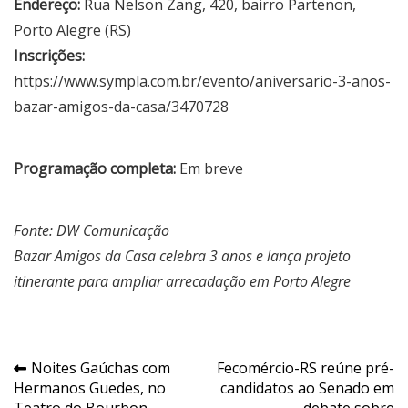
Endereço:
Rua Nelson Zang, 420, bairro Partenon,
Porto Alegre (RS)
Inscrições:
https://www.sympla.com.br/evento/aniversario-3-anos-
bazar-amigos-da-casa/3470728
Programação completa:
Em breve
Fonte: DW Comunicação
Bazar Amigos da Casa celebra 3 anos e lança projeto
itinerante para ampliar arrecadação em Porto Alegre
Navegação
Noites Gaúchas com
Fecomércio-RS reúne pré-
Hermanos Guedes, no
candidatos ao Senado em
de