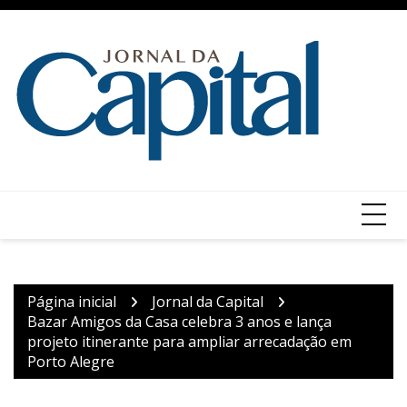
Ir
para
o
conteúdo
Página inicial
Jornal da Capital
Bazar Amigos da Casa celebra 3 anos e lança
projeto itinerante para ampliar arrecadação em
Porto Alegre