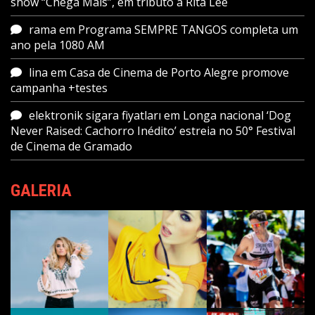
show “Chega Mais”, em tributo a Rita Lee
rama
em
Programa SEMPRE TANGOS completa um
ano pela 1080 AM
lina
em
Casa de Cinema de Porto Alegre promove
campanha +testes
elektronik sigara fiyatları
em
Longa nacional ‘Dog
Never Raised: Cachorro Inédito’ estreia no 50° Festival
de Cinema de Gramado
GALERIA