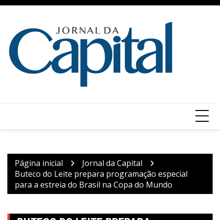
Ir
para
o
conteúdo
Página inicial
Jornal da Capital
Buteco do Leite prepara programação especial
para a estreia do Brasil na Copa do Mundo