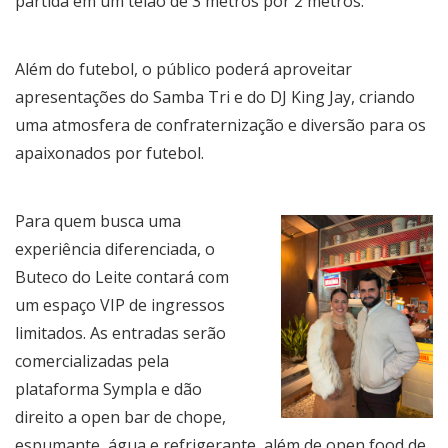
partida em um telão de 3 metros por 2 metros.
Além do futebol, o público poderá aproveitar
apresentações do Samba Tri e do DJ King Jay, criando
uma atmosfera de confraternização e diversão para os
apaixonados por futebol.
Para quem busca uma
experiência diferenciada, o
Buteco do Leite contará com
um espaço VIP de ingressos
limitados. As entradas serão
comercializadas pela
plataforma Sympla e dão
direito a open bar de chope,
espumante, água e refrigerante, além de open food de