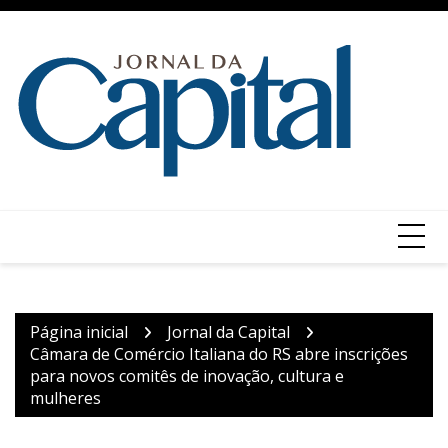
Ir
para
o
conteúdo
Página inicial
Jornal da Capital
Câmara de Comércio Italiana do RS abre inscrições
para novos comitês de inovação, cultura e
mulheres