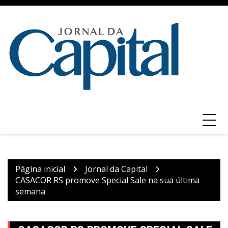
Ir
para
o
conteúdo
Página inicial
Jornal da Capital
CASACOR RS promove Special Sale na sua última
semana