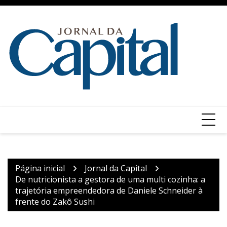
Ir
para
o
conteúdo
Página inicial
Jornal da Capital
De nutricionista a gestora de uma multi cozinha: a
trajetória empreendedora de Daniele Schneider à
frente do Zakô Sushi