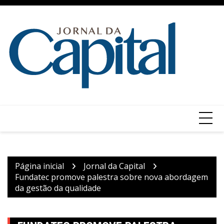
Ir
para
o
conteúdo
Página inicial
Jornal da Capital
Fundatec promove palestra sobre nova abordagem
da gestão da qualidade