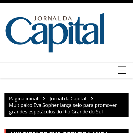
Ir
para
o
conteúdo
Página inicial
Jornal da Capital
Multipalco Eva Sopher lança selo para promover
grandes espetáculos do Rio Grande do Sul