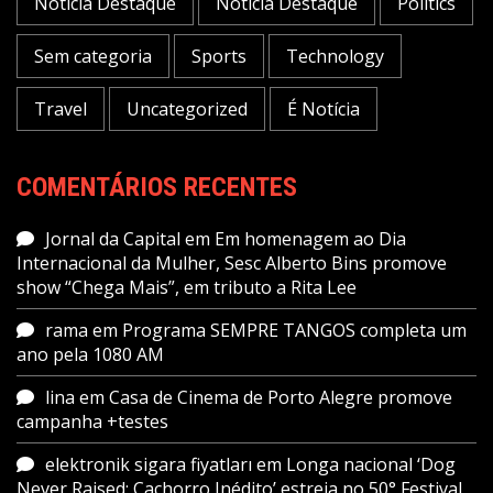
Notícia Destaque
Notícia Destaque
Politics
Sem categoria
Sports
Technology
Travel
Uncategorized
É Notícia
COMENTÁRIOS RECENTES
Jornal da Capital
em
Em homenagem ao Dia
Internacional da Mulher, Sesc Alberto Bins promove
show “Chega Mais”, em tributo a Rita Lee
rama
em
Programa SEMPRE TANGOS completa um
ano pela 1080 AM
lina
em
Casa de Cinema de Porto Alegre promove
campanha +testes
elektronik sigara fiyatları
em
Longa nacional ‘Dog
Never Raised: Cachorro Inédito’ estreia no 50° Festival