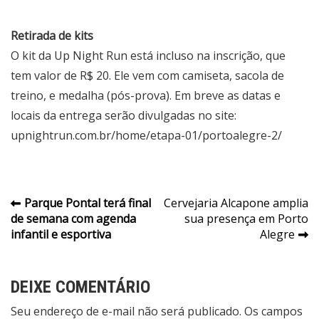
Retirada de kits
O kit da Up Night Run está incluso na inscrição, que
tem valor de R$ 20. Ele vem com camiseta, sacola de
treino, e medalha (pós-prova). Em breve as datas e
locais da entrega serão divulgadas no site:
upnightrun.com.br/home/etapa-01/portoalegre-2/
Navegação
Parque Pontal terá final
Cervejaria Alcapone amplia
de semana com agenda
sua presença em Porto
de
infantil e esportiva
Alegre
Post
DEIXE COMENTÁRIO
Seu endereço de e-mail não será publicado. Os campos