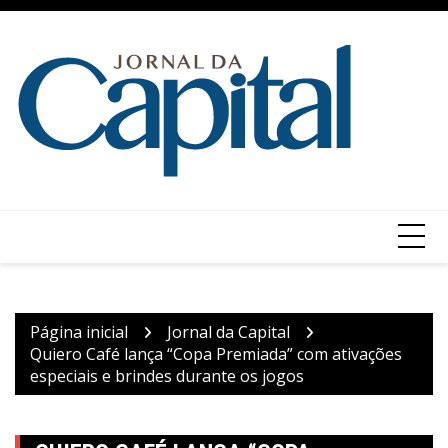
Ir
para
o
conteúdo
Página inicial
Jornal da Capital
Quiero Café lança “Copa Premiada” com ativações
especiais e brindes durante os jogos