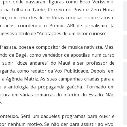
, por onde passaram figuras como Erico Veríssimo,
ou na Folha da Tarde, Correio do Povo e Zero Hora.
o, com recortes de histórias curiosas sobre fatos e
cadas, coordenou o Prêmio ARI de jornalismo. Já
ugestivo título de “Anotações de um leitor curioso”.
, frasista, poeta e compositor de música nativista. Mas,
vindo de Bagé, como vendedor de apostilas num curso
 a subir “doze andares” do Mauá e ser professor de
opaganda, como redator da Vox Publicidade. Depois, em
 a Agência Matriz. As suas campanhas criadas para a
ara a antologia da propaganda gaúcha. Formado em
atura em várias comarcas do interior do Estado. Não
s.
 conteúdo. Será um daqueles programas para ouvir e
or nenhum motivo. Se não der para assistir ao vivo,