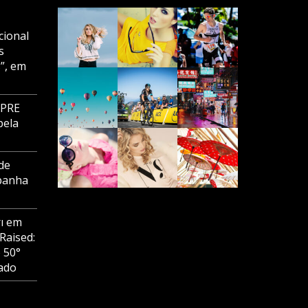
cional
s
”, em
MPRE
pela
de
panha
ı
em
Raised:
o 50°
ado