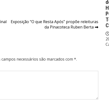
d
H
P
T
inal
Exposição “O que Resta Após” propõe releituras
C
da Pinacoteca Ruben Berta
2
C
Os campos necessários são marcados com *.