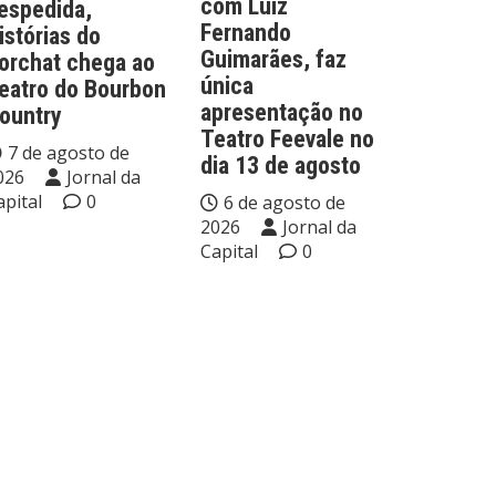
com Luiz
espedida,
Fernando
istórias do
Guimarães, faz
orchat chega ao
única
eatro do Bourbon
apresentação no
ountry
Teatro Feevale no
7 de agosto de
dia 13 de agosto
026
Jornal da
apital
0
6 de agosto de
2026
Jornal da
Capital
0