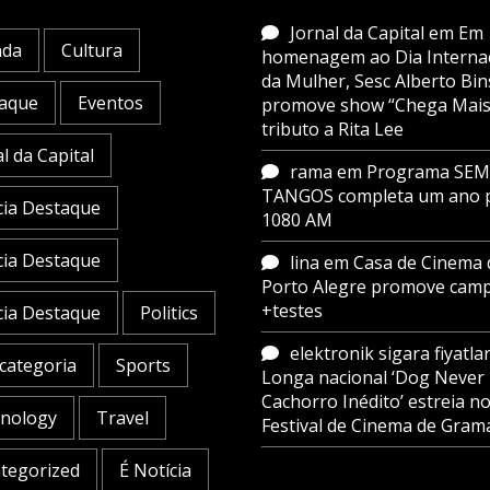
Jornal da Capital
em
Em
nda
Cultura
homenagem ao Dia Interna
da Mulher, Sesc Alberto Bin
aque
Eventos
promove show “Chega Mais
tributo a Rita Lee
l da Capital
rama
em
Programa SE
TANGOS completa um ano 
cia Destaque
1080 AM
cia Destaque
lina
em
Casa de Cinema 
Porto Alegre promove cam
+testes
cia Destaque
Politics
elektronik sigara fiyatlar
categoria
Sports
Longa nacional ‘Dog Never 
Cachorro Inédito’ estreia n
nology
Travel
Festival de Cinema de Gram
tegorized
É Notícia