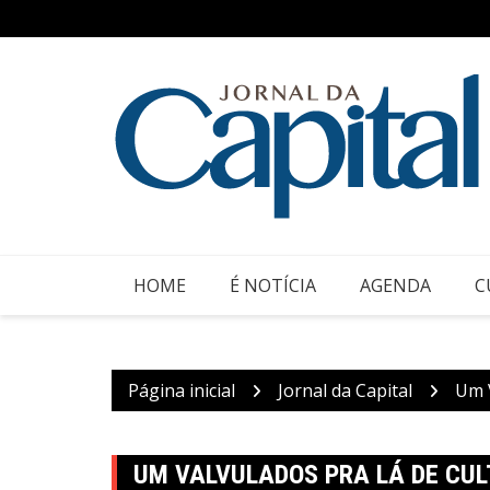
Ir
para
o
conteúdo
HOME
É NOTÍCIA
AGENDA
C
Página inicial
Jornal da Capital
Um V
UM VALVULADOS PRA LÁ DE CULT