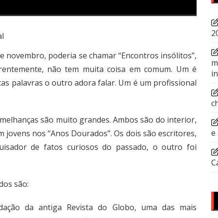
2
al
de novembro, poderia se chamar “Encontros insólitos”,
m
parentemente, não tem muita coisa em comum. Um é
i
ucas palavras o outro adora falar. Um é um profissional
c
melhanças são muito grandes. Ambos são do interior,
e
 jovens nos “Anos Dourados”. Os dois são escritores,
sador de fatos curiosos do passado, o outro foi
C
dos são:
edação da antiga Revista do Globo, uma das mais