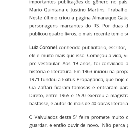
importantes publicações do gênero no país
Mario Quintana e Justino Martins. Trabalh
Neste último criou a página Almanaque Gaúch
personagens marcantes do RS. Por duas dé
publicou quatro livros, o mais recente tem o s
Luiz Coronel
, conhecido publicitário, escritor
ele é muito mais que isso. Começou a vida, 
pré-vestibular. Aos 19 anos, foi convidado
história e literatura. Em 1963 iniciou na pr
1971 fundou a Exitus Propaganda, que hoje é
Cia Zaffari ficaram famosas e entraram p
Direto, entre 1965 e 1970 exerceu a magistr
bastasse, é autor de mais de 40 obras literária
O Valvulados desta 5ª feira promete muito
guardar, e então ouvir de novo. Não perca p