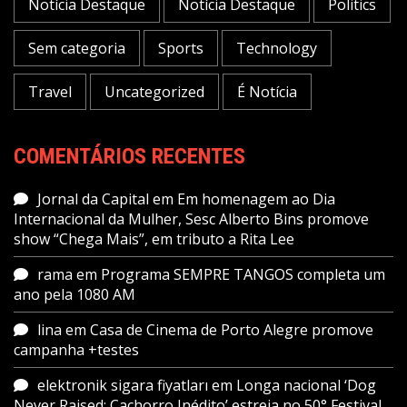
Notícia Destaque
Notícia Destaque
Politics
Sem categoria
Sports
Technology
Travel
Uncategorized
É Notícia
COMENTÁRIOS RECENTES
Jornal da Capital
em
Em homenagem ao Dia
Internacional da Mulher, Sesc Alberto Bins promove
show “Chega Mais”, em tributo a Rita Lee
rama
em
Programa SEMPRE TANGOS completa um
ano pela 1080 AM
lina
em
Casa de Cinema de Porto Alegre promove
campanha +testes
elektronik sigara fiyatları
em
Longa nacional ‘Dog
Never Raised: Cachorro Inédito’ estreia no 50° Festival