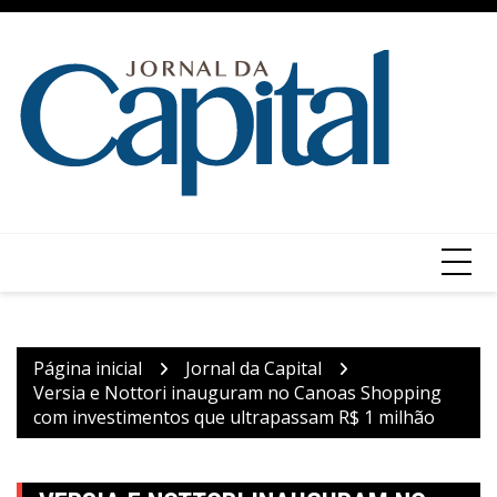
Ir
para
o
conteúdo
Página inicial
Jornal da Capital
Versia e Nottori inauguram no Canoas Shopping
com investimentos que ultrapassam R$ 1 milhão