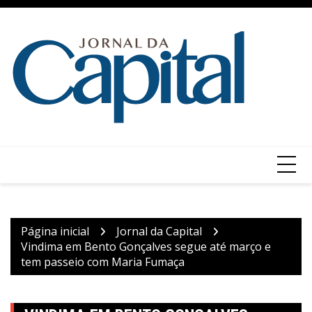
Ir
para
o
conteúdo
Página inicial
Jornal da Capital
Vindima em Bento Gonçalves segue até março e
tem passeio com Maria Fumaça