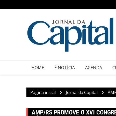
Ir
para
o
conteúdo
HOME
É NOTÍCIA
AGENDA
C
Página inicial
Jornal da Capital
AMP
AMP/RS PROMOVE O XVI CONGRE