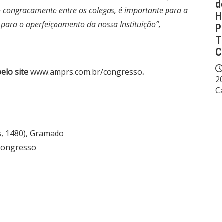
d
o congracamento entre os colegas, é importante para a
H
 para o aperfeiçoamento da nossa Instituição”,
P
T
C
pelo site
www.amprs.com.br/congresso
.
2
C
s, 1480), Gramado
congresso