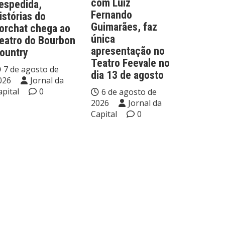
com Luiz
espedida,
Fernando
istórias do
Guimarães, faz
orchat chega ao
única
eatro do Bourbon
apresentação no
ountry
Teatro Feevale no
7 de agosto de
dia 13 de agosto
026
Jornal da
apital
0
6 de agosto de
2026
Jornal da
Capital
0