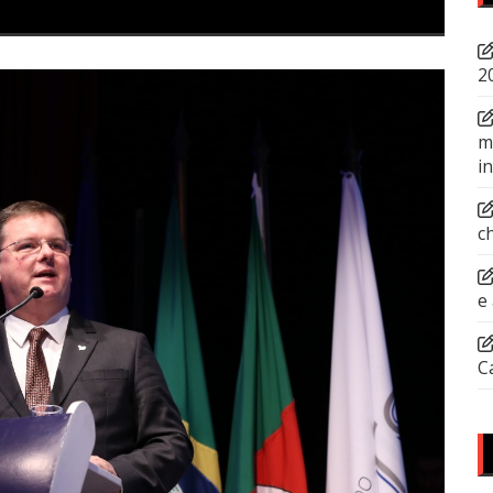
2
m
i
c
e
C