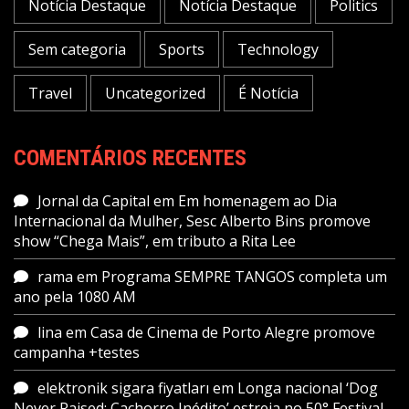
Notícia Destaque
Notícia Destaque
Politics
Sem categoria
Sports
Technology
Travel
Uncategorized
É Notícia
COMENTÁRIOS RECENTES
Jornal da Capital
em
Em homenagem ao Dia
Internacional da Mulher, Sesc Alberto Bins promove
show “Chega Mais”, em tributo a Rita Lee
rama
em
Programa SEMPRE TANGOS completa um
ano pela 1080 AM
lina
em
Casa de Cinema de Porto Alegre promove
campanha +testes
elektronik sigara fiyatları
em
Longa nacional ‘Dog
Never Raised: Cachorro Inédito’ estreia no 50° Festival