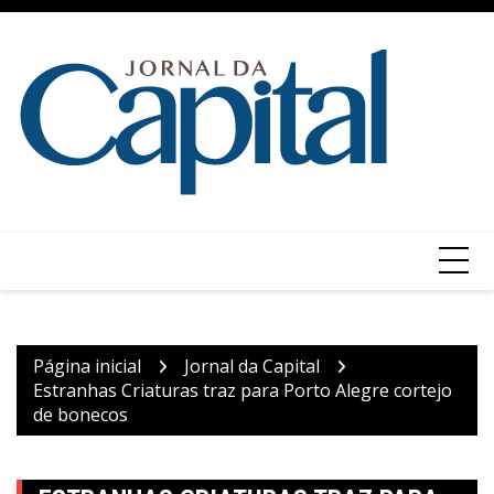
Ir
para
o
conteúdo
Página inicial
Jornal da Capital
Estranhas Criaturas traz para Porto Alegre cortejo
de bonecos