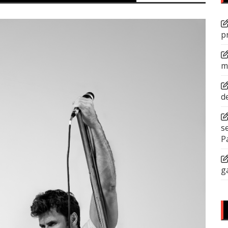
p
m
d
s
P
g