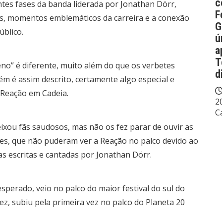
c
entes fases da banda liderada por Jonathan Dörr,
F
s, momentos emblemáticos da carreira e a conexão
G
blico.
ú
a
T
eno” é diferente, muito além do que os verbetes
d
m é assim descrito, certamente algo especial e
 Reação em Cadeia.
2
C
ixou fãs saudosos, mas não os fez parar de ouvir as
es, que não puderam ver a Reação no palco devido ao
as escritas e cantadas por Jonathan Dörr.
sperado, veio no palco do maior festival do sul do
vez, subiu pela primeira vez no palco do Planeta 20