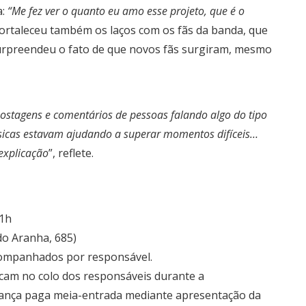
a:
“Me fez ver o quanto eu amo esse projeto, que é o
a fortaleceu também os laços com os fãs da banda, que
surpreendeu o fato de que novos fãs surgiram, mesmo
ostagens e comentários de pessoas falando algo do tipo
úsicas estavam ajudando a superar momentos difíceis…
explicação
”, reflete.
21h
do Aranha, 685)
companhados por responsável.
icam no colo dos responsáveis durante a
criança paga meia-entrada mediante apresentação da