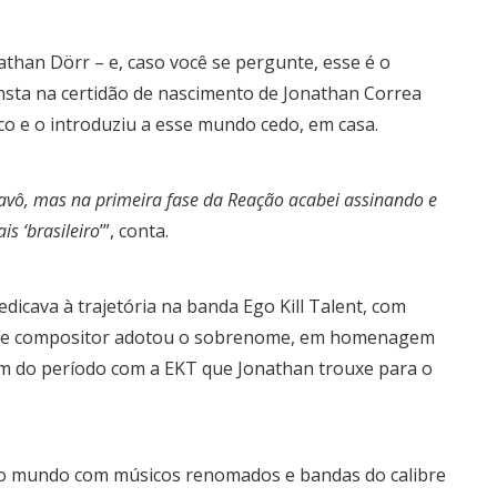
athan Dörr – e, caso você se pergunte, esse é o
nsta na certidão de nascimento de Jonathan Correa
o e o introduziu a esse mundo cedo, em casa.
vô, mas na primeira fase da Reação acabei assinando e
s ‘brasileiro
’”, conta.
dicava à trajetória na banda Ego Kill Talent, com
or e compositor adotou o sobrenome, em homenagem
em do período com a EKT que Jonathan trouxe para o
pelo mundo com músicos renomados e bandas do calibre