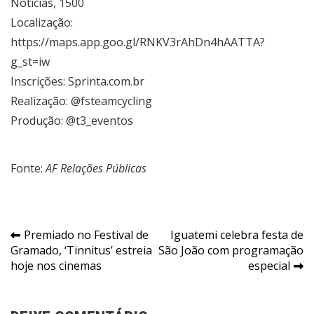
Noticias, 1500
Localização:
https://maps.app.goo.gl/RNKV3rAhDn4hAATTA?
g_st=iw
Inscrições:
Sprinta.com.br
Realização: @fsteamcycling
Produção: @t3_eventos
Fonte:
AF Relações Públicas
Navegação
Premiado no Festival de
Iguatemi celebra festa de
Gramado, ‘Tinnitus’ estreia
São João com programação
de
hoje nos cinemas
especial
Post