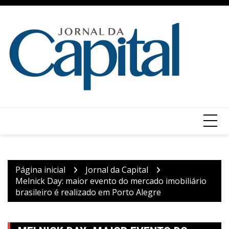
Ir
para
o
conteúdo
Página inicial
Jornal da Capital
Melnick Day: maior evento do mercado imobiliário
brasileiro é realizado em Porto Alegre