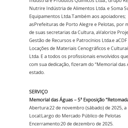
Indústria e Produtos Químicos Ltda., Grupo R
Nutrire Indústria de Alimentos Ltda. e Soma S
Equipamentos Ltda.Também aos apoiadores;
asPrefeituras de Porto Alegre e Pelotas, por 
de suas secretarias da Cultura, aValorize Proj
Gestão de Recursos e Patrocínios Ltda.e aCDF
Locações de Materiais Cenográficos e Cultura
Ltda. E a todos os profissionais envolvidos que
com sua dedicação, fizeram do “Memorial das 
estado.
SERVIÇO
Memorial das Águas – 5ª Exposição “Retomad
Abertura:22 de novembro (sábado) de 2025, a p
Local:Largo do Mercado Público de Pelotas
Encerramento:20 de dezembro de 2025.