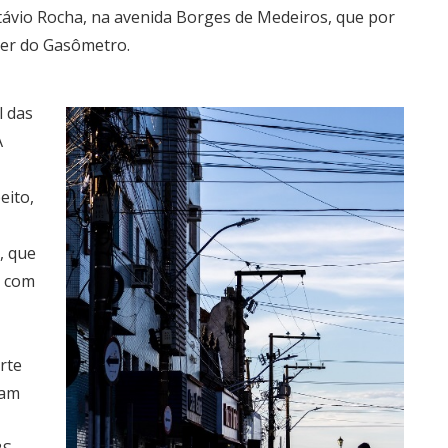
távio Rocha, na avenida Borges de Medeiros, que por
ier do Gasômetro.
 das
À
eito,
, que
m com
rte
ram