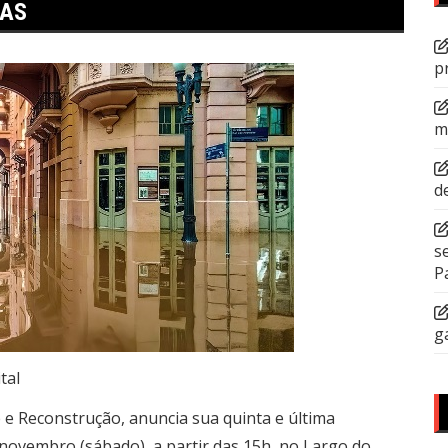
TAS
p
m
d
s
P
g
tal
 e Reconstrução, anuncia sua quinta e última
 novembro (sábado), a partir das 15h, no Largo do