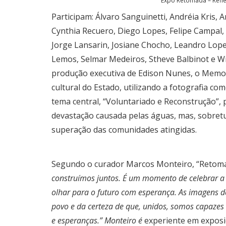
Expo Retomada – Refle
Participam: Álvaro Sanguinetti, Andréia Kris, 
Cynthia Recuero, Diego Lopes, Felipe Campal, F
Jorge Lansarin, Josiane Chocho, Leandro Lope
Lemos, Selmar Medeiros, Stheve Balbinot e Wi
produção executiva de Edison Nunes, o Memo
cultural do Estado, utilizando a fotografia 
tema central, “Voluntariado e Reconstrução”,
devastação causada pelas águas, mas, sobretu
superação das comunidades atingidas.
Segundo o curador Marcos Monteiro, “Retoma
construímos juntos. É um momento de celebrar a
olhar para o futuro com esperança. As imagens 
povo e da certeza de que, unidos, somos capaze
e esperanças.” Monteiro é
experiente em exposi