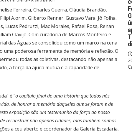
xos da enchente – Álvaro Bertoni
c
F
Anelise Ferreira, Charles Guerra, Cláudia Brandão,
G
ilipi A,orim, Gilberto Renner, Gustavo Vara, Jô Folha,
ú
s, Lucas Pedruzzi, Mac Morales, Rafael Rosa, Renan
a
lliam Clavijo. Com curadoria de Marcos Monteiro e
T
rial das Águas se consolidou como um marco na cena
d
como uma poderosa ferramenta de memória e reflexão. O
 permeou todas as coletivas, destacando não apenas a
2
C
do, a força da ajuda mútua e a capacidade de
da” é “
o capítulo final de uma história que todos nós
 vida, de honrar a memória daqueles que se foram e de
desta exposição são um testemunho da força do nosso
s de reconstruir não apenas cidades, mas também sonhos
ções a ceu aberto e coordenador da Galeria Escadaria,