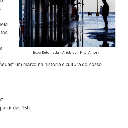
BS,
ul
meio
etos,
is
Expo Retomada – A Subida – Filipi Amorim
,
Águas” um marco na história e cultura do nosso
a”
artir das 15h.