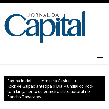
Ir
para
o
conteúdo
Página inicial
Jornal da Capital
Rock de Galpão antecipa o Dia Mundial do Rock
com lançamento de primeiro disco autoral no
Rancho Tabacaray