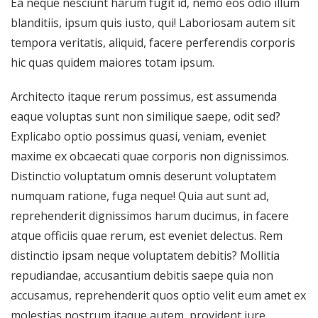
Ea neque nesciunt harum fugit id, nemo eos odio illum
blanditiis, ipsum quis iusto, qui! Laboriosam autem sit
tempora veritatis, aliquid, facere perferendis corporis
hic quas quidem maiores totam ipsum.
Architecto itaque rerum possimus, est assumenda
eaque voluptas sunt non similique saepe, odit sed?
Explicabo optio possimus quasi, veniam, eveniet
maxime ex obcaecati quae corporis non dignissimos.
Distinctio voluptatum omnis deserunt voluptatem
numquam ratione, fuga neque! Quia aut sunt ad,
reprehenderit dignissimos harum ducimus, in facere
atque officiis quae rerum, est eveniet delectus. Rem
distinctio ipsam neque voluptatem debitis? Mollitia
repudiandae, accusantium debitis saepe quia non
accusamus, reprehenderit quos optio velit eum amet ex
molestias nostrum itaque autem, provident iure