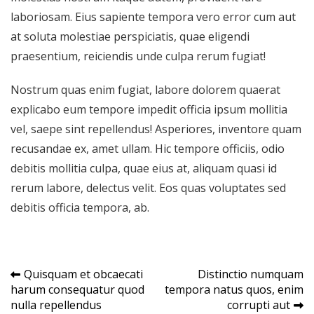
laboriosam. Eius sapiente tempora vero error cum aut
at soluta molestiae perspiciatis, quae eligendi
praesentium, reiciendis unde culpa rerum fugiat!
Nostrum quas enim fugiat, labore dolorem quaerat
explicabo eum tempore impedit officia ipsum mollitia
vel, saepe sint repellendus! Asperiores, inventore quam
recusandae ex, amet ullam. Hic tempore officiis, odio
debitis mollitia culpa, quae eius at, aliquam quasi id
rerum labore, delectus velit. Eos quas voluptates sed
debitis officia tempora, ab.
Navegação
Quisquam et obcaecati
Distinctio numquam
harum consequatur quod
tempora natus quos, enim
de
nulla repellendus
corrupti aut