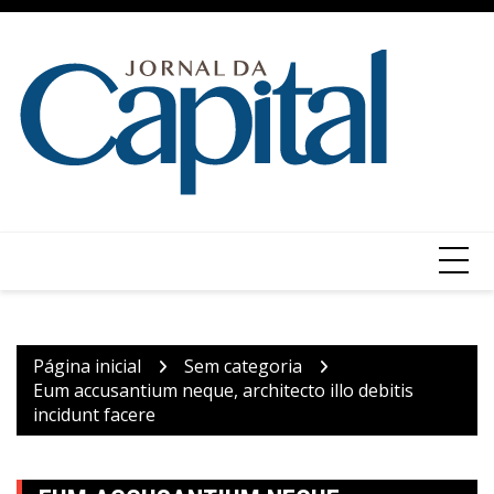
Ir
para
o
conteúdo
Página inicial
Sem categoria
Eum accusantium neque, architecto illo debitis
incidunt facere